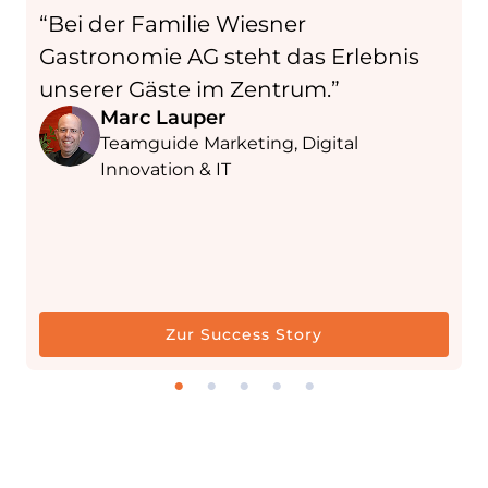
“Bei der Familie Wiesner
u
Gastronomie AG steht das Erlebnis
t
unserer Gäste im Zentrum.”
a
Marc Lauper
b
Teamguide Marketing, Digital
Innovation & IT
Zur Success Story