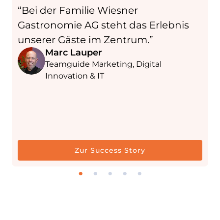
“Bei der Familie Wiesner
u
Gastronomie AG steht das Erlebnis
t
unserer Gäste im Zentrum.”
a
Marc Lauper
b
Teamguide Marketing, Digital
Innovation & IT
Zur Success Story