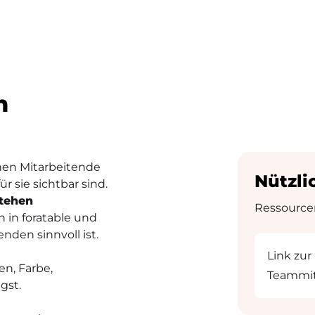
n
onen Mitarbeitende
Nützli
 sie sichtbar sind.
tehen
Ressourcen
n in foratable und
nden sinnvoll ist.
Link zu
n, Farbe,
Teammit
gst.