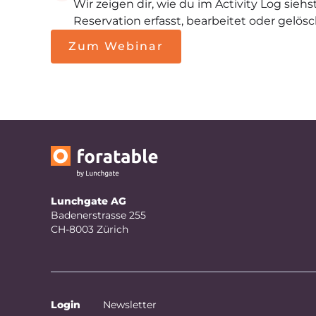
Wir zeigen dir, wie du im Activity Log siehs
Reservation erfasst, bearbeitet oder gelösc
Zum Webinar
Lunchgate AG
Badenerstrasse 255
CH-8003 Zürich
Login
Newsletter