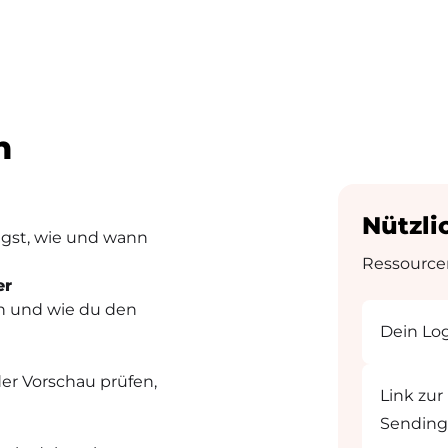
n
Nützli
egst, wie und wann
Ressourcen
er
n und wie du den
Dein Lo
er Vorschau prüfen,
Link zur
Sending